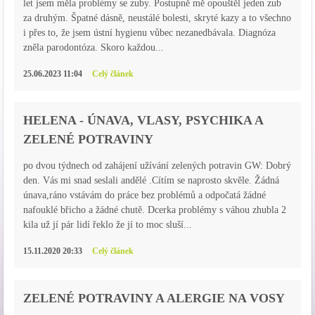
let jsem měla problémy se zuby. Postupně mě opouštěl jeden zub
za druhým. Špatné dásně, neustálé bolesti, skryté kazy a to všechno
i přes to, že jsem ústní hygienu vůbec nezanedbávala. Diagnóza
zněla parodontóza. Skoro každou...
25.06.2023 11:04
Celý článek
HELENA - ÚNAVA, VLASY, PSYCHIKA A
ZELENÉ POTRAVINY
po dvou týdnech od zahájení užívání zelených potravin GW: Dobrý
den. Vás mi snad seslali andělé .Cítím se naprosto skvěle. Žádná
únava,ráno vstávám do práce bez problémů a odpočatá žádné
nafouklé břicho a žádné chutě. Dcerka problémy s váhou zhubla 2
kila už jí pár lidí řeklo že jí to moc sluší...
15.11.2020 20:33
Celý článek
ZELENÉ POTRAVINY A ALERGIE NA VOSY