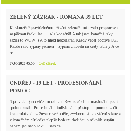
ZELENÝ ZÁZRAK - ROMANA 39 LET
Ke skutečně pravidelnému užívání zelenáčů mi trvalo propracovat
se pěknou řádku let… Ale konečně! A tak jsem konečně taky
zažila to WOW :) A to hned několikrát. Každý večer poctivě CGF
Každé ráno sypaný ječmen + sypaná chlorela na cesty tablety A co
se...
07.05.2026 05:55
Celý článek
ONDŘEJ - 19 LET - PROFESIONÁLNÍ
POMOC
S pravidelným cvičením od paní Reschové cítím maximální pocit
spokojenosti. Profesionální individuální přístup mi pomohl začít
konstruktivně uvažovat o svém těle, zvyknout si na cvičení s lany a
v konečném důsledku zlepšit bederní skoliózu o několik stupňů
během jediného roku. Jsem za...