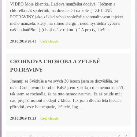
VIDEO Moje klientka, Láďova manželka dodává: "Ječmen a
chlorella náš společník, na dovolené i na kole :). ZELENÉ
POTRAVINY jako základ sebou společně s adrenalinovou injekci
mého manžela, který má silnou alergii.. neodmyslitelná výbava
našeho batûžku :) (obojí má v rukou :) " A pro ty, kteří...
29.10.2019 20:41
Celý článek
CROHNOVA CHOROBA A ZELENÉ
POTRAVINY
Jmenuji se Světluše a ve svých 30 letech jsem se dozvěděla, že
mám Crohnovou chorobu. Když jsem zjistila, co ta nemoc obnáší,
tak jsem se rozhodla, že na tuto nemoc neumřu, že až přijde můj
čas, přeji si usnout a odejít v klidu. Tak jsem dlouhá léta hledala
přírodní cesty homeopatie, léčitelé, Ing....
29.10.2019 19:23
Celý článek