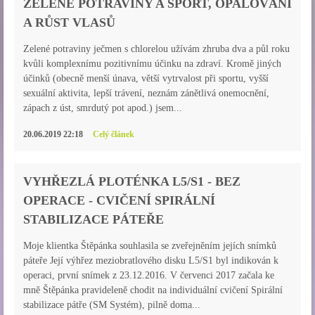
ZELENÉ POTRAVINY A SPORT, OPALOVÁNÍ
A RŮST VLASŮ
Zelené potraviny ječmen s chlorelou užívám zhruba dva a půl roku
kvůli komplexnímu pozitivnímu účinku na zdraví. Kromě jiných
účinků (obecně menší únava, větší vytrvalost při sportu, vyšší
sexuální aktivita, lepší trávení, neznám zánětlivá onemocnění,
zápach z úst, smrdutý pot apod.) jsem...
20.06.2019 22:18
Celý článek
VYHŘEZLÁ PLOTÉNKA L5/S1 - BEZ
OPERACE - CVIČENÍ SPIRÁLNÍ
STABILIZACE PÁTEŘE
Moje klientka Štěpánka souhlasila se zveřejněním jejích snímků
páteře Její výhřez meziobratlového disku L5/S1 byl indikován k
operaci, první snímek z 23.12.2016. V červenci 2017 začala ke
mně Štěpánka pravideleně chodit na individuální cvičení Spirální
stabilizace pátře (SM Systém), pilně doma...