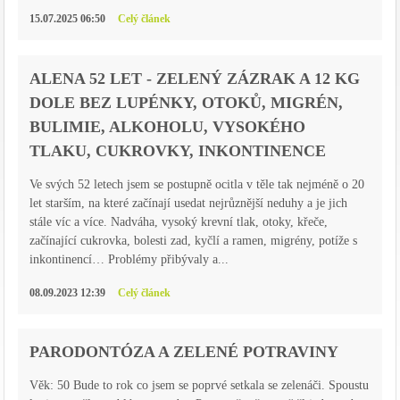
15.07.2025 06:50
Celý článek
ALENA 52 LET - ZELENÝ ZÁZRAK A 12 KG
DOLE BEZ LUPÉNKY, OTOKŮ, MIGRÉN,
BULIMIE, ALKOHOLU, VYSOKÉHO
TLAKU, CUKROVKY, INKONTINENCE
Ve svých 52 letech jsem se postupně ocitla v těle tak nejméně o 20
let starším, na které začínají usedat nejrůznější neduhy a je jich
stále víc a více. Nadváha, vysoký krevní tlak, otoky, křeče,
začínající cukrovka, bolesti zad, kyčlí a ramen, migrény, potíže s
inkontinencí… Problémy přibývaly a...
08.09.2023 12:39
Celý článek
PARODONTÓZA A ZELENÉ POTRAVINY
Věk: 50 Bude to rok co jsem se poprvé setkala se zelenáči. Spoustu