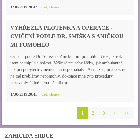
17.06.2019 20:47
Celý článek
VYHŘEZLÁ PLOTÉNKA A OPERACE -
CVIČENÍ PODLE DR. SMÍŠKA S ANIČKOU
MI POMOHLO
Cvičení podle Dr. Smíška s Aničkou mi pomohlo. Více jak rok
jsem se trápila s bolestí. Veškeré způsoby léčby, jak ambulantně,
tak při pobytech v nemocnici nepomáhaly. Ani lázně, předepsané
na mé problémy nepomohly, dokonce mne tyto procedury
odrovnaly úplně. Ono několikrát...
17.06.2019 20:41
Celý článek
1
2
3
>
>>
ZAHRADA SRDCE