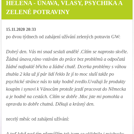
HELENA - ÚNAVA, VLASY, PSYCHIKA A
ZELENÉ POTRAVINY
15.11.2020 20:33
po dvou týdnech od zahájení užívání zelených potravin GW:
Dobrý den. Vás mi snad seslali andělé .Cítím se naprosto skvěle.
Žádná únava,ráno vstávám do práce bez problémů a odpočatá
žádné nafouklé břicho a žádné chutě. Dcerka problémy s váhou
zhubla 2 kila už jí pár lidí řeklo že jí to moc sluší takže po
psychické stránce nás to taky hodně zvedlo.Uvažuji že produkty
koupím i synovi k Vánocům protože jezdí pracovat do Německa
a je hodně na cestách. Cítím se dobře .Moc jste mi pomohla a
opravdu to dobře chutná. Děkuji a krásný den.
necelý měsíc od zahájení užívání:
A teď když nad tím přemýšlím tak jsem se uklidnila i psichycky.