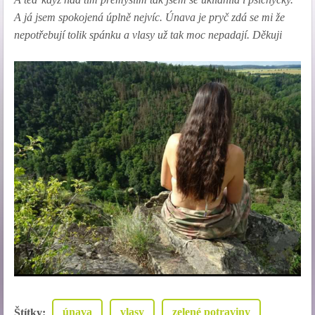
A já jsem spokojená úplně nejvíc. Únava je pryč zdá se mi že
nepotřebují tolik spánku a vlasy už tak moc nepadají. Děkuji
únava
vlasy
zelené potraviny
Štítky
: