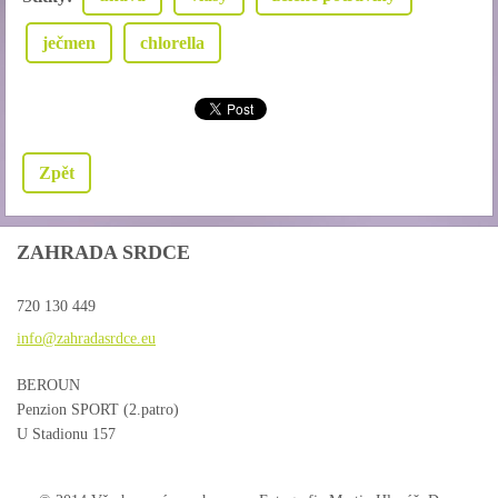
ječmen
chlorella
Zpět
ZAHRADA SRDCE
720 130 449
info@zah
radasrdc
e.eu
BEROUN
Penzion SPORT (2.patro)
U Stadionu 157