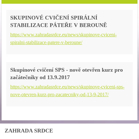
SKUPINOVÉ CVIČENÍ SPIRÁLNÍ
STABILIZACE PÁTEŘE V BEROUNĚ
https://www.zahradasrdce.eu/news/skupinove-cviceni-
spiralni-stabilizace-patere-v-beroune/
Skupinové cvičení SPS - nově otevřen kurz pro
začátečníky od 13.9.2017
https://www.zahradasrdce.eu/news/skupinove-cviceni-sps-
nove-otevren-kurz-pro-zacatecniky-od-13-9-2017/
ZAHRADA SRDCE