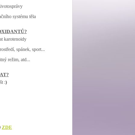
životosprávy
ačního systému těla
OXIDANTŮ?
t karotenoidy
středí, spánek, sport...
ný režim, atd...
LAT?
t :
)
0
ZDE