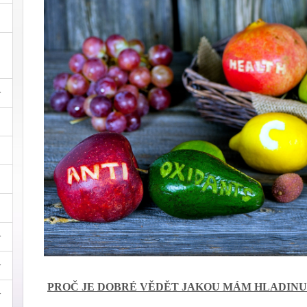
PROČ JE DOBRÉ VĚDĚT JAKOU MÁM HLADINU