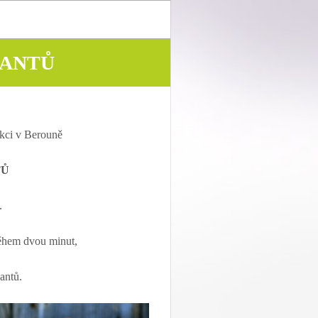
DANTŮ
kci v Berouně
TŮ
.
během dvou minut,
antů.