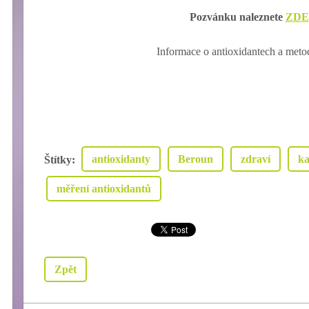
Pozvánku naleznete
ZDE
Informace o antioxidantech a met
antioxidanty
Beroun
zdraví
ka
Štítky
:
měření antioxidantů
Zpět