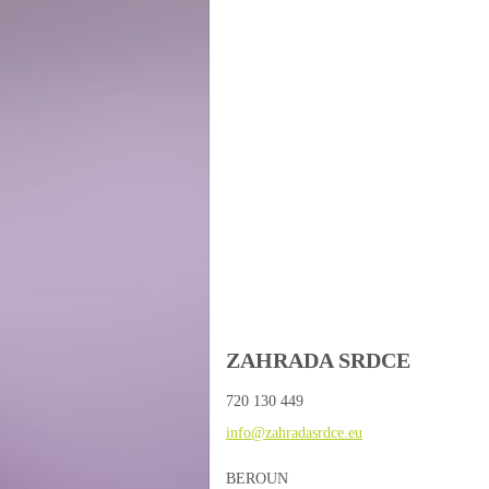
ZAHRADA SRDCE
720 130 449
info@zah
radasrdc
e.eu
BEROUN