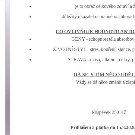
je to obraz celkového zdraví a 
důležitý ukazatel ochranného antioxid
CO OVLIVŇUJE HODNOTU ANTI
GENY - schopnost těla absorbova
ŽIVOTNÍ STYL - stres, kouření, slunce, pro
STRAVA - maso, alkohol, cukry, pit
DÁ SE S TÍM NĚCO UDĚ
Vždy se dá něco změnit a zlepiš
Příspěvek 250 Kč
Příhlášení a platba do 15.8.202