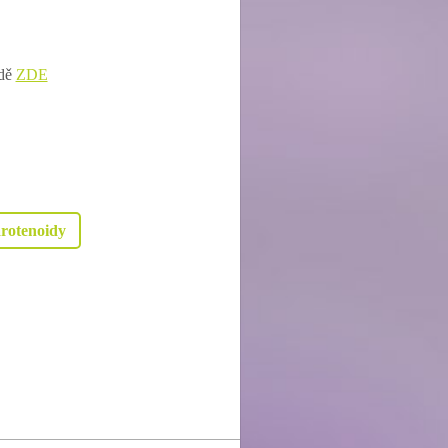
odě
ZDE
rotenoidy