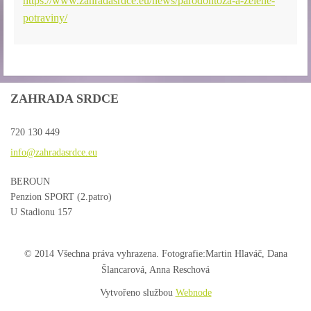
https://www.zahradasrdce.eu/news/parodontoza-a-zelene-
potraviny/
ZAHRADA SRDCE
720 130 449
info@zah
radasrdc
e.eu
BEROUN
Penzion SPORT (2.patro)
U Stadionu 157
© 2014 Všechna práva vyhrazena. Fotografie:Martin Hlaváč, Dana
Šlancarová, Anna Reschová
Vytvořeno službou
Webnode