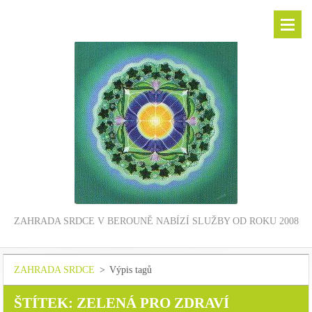
ZAHRADA SRDCE V BEROUNĚ NABÍZÍ SLUŽBY OD ROKU 2008
ZAHRADA SRDCE
>
Výpis tagů
ŠTÍTEK: ZELENÁ PRO ZDRAVÍ