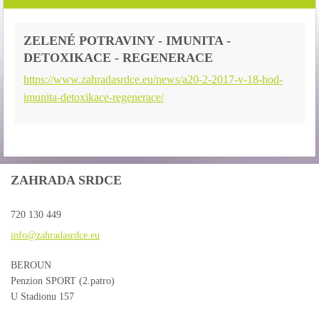
ZELENÉ POTRAVINY - IMUNITA -
DETOXIKACE - REGENERACE
https://www.zahradasrdce.eu/news/a20-2-2017-v-18-hod-
imunita-detoxikace-regenerace/
ZAHRADA SRDCE
720 130 449
info@zah
radasrdc
e.eu
BEROUN
Penzion SPORT (2.patro)
U Stadionu 157