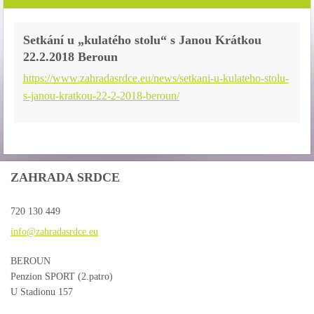
Setkání u „kulatého stolu“ s Janou Krátkou
22.2.2018 Beroun
https://www.zahradasrdce.eu/news/setkani-u-kulateho-stolu-
s-janou-kratkou-22-2-2018-beroun/
ZAHRADA SRDCE
720 130 449
info@zah
radasrdc
e.eu
BEROUN
Penzion SPORT (2.patro)
U Stadionu 157