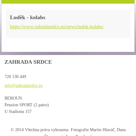
Luděk - kolabs
https://www.zahradasrdce.eu/news/ludek-kolabs/
ZAHRADA SRDCE
720 130 449
info@zah
radasrdc
e.eu
BEROUN
Penzion SPORT (2.patro)
U Stadionu 157
© 2014 Všechna práva vyhrazena. Fotografie:Martin Hlaváč, Dana