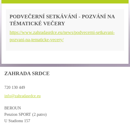
PODVEČERNÍ SETKÁVÁNÍ - POZVÁNÍ NA
TÉMATICKÉ VEČERY
https://www.zahradasrdce.eu/news/podvecerni-setkavani-
pozvani-na-tematicke-vecery/
ZAHRADA SRDCE
720 130 449
info@zah
radasrdc
e.eu
BEROUN
Penzion SPORT (2.patro)
U Stadionu 157