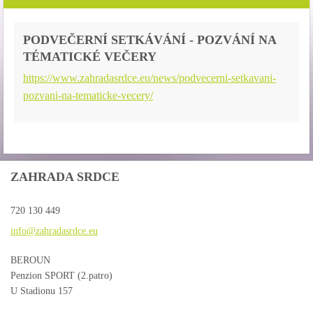
PODVEČERNÍ SETKÁVÁNÍ - POZVÁNÍ NA
TÉMATICKÉ VEČERY
https://www.zahradasrdce.eu/news/podvecerni-setkavani-
pozvani-na-tematicke-vecery/
ZAHRADA SRDCE
720 130 449
info@zah
radasrdc
e.eu
BEROUN
Penzion SPORT (2.patro)
U Stadionu 157