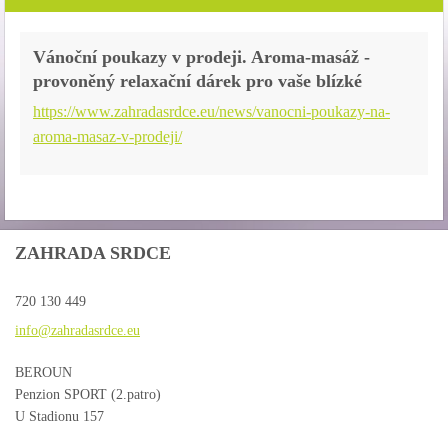
Vánoční poukazy v prodeji. Aroma-masáž -
provoněný relaxační dárek pro vaše blízké
https://www.zahradasrdce.eu/news/vanocni-poukazy-na-
aroma-masaz-v-prodeji/
ZAHRADA SRDCE
720 130 449
info@zah
radasrdc
e.eu
BEROUN
Penzion SPORT (2.patro)
U Stadionu 157