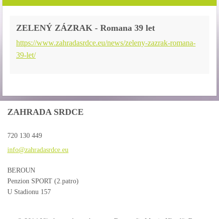
ZELENÝ ZÁZRAK - Romana 39 let
https://www.zahradasrdce.eu/news/zeleny-zazrak-romana-
39-let/
ZAHRADA SRDCE
720 130 449
info@zah
radasrdc
e.eu
BEROUN
Penzion SPORT (2.patro)
U Stadionu 157