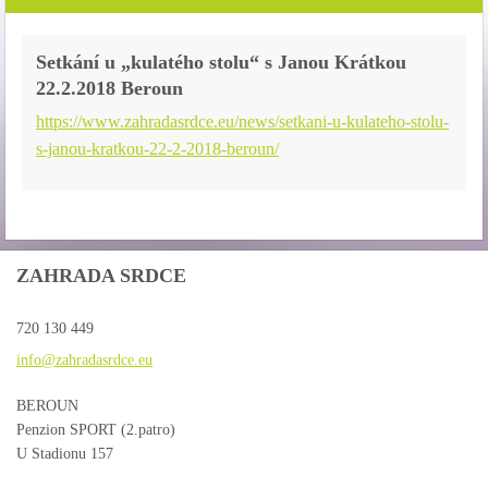
Setkání u „kulatého stolu“ s Janou Krátkou
22.2.2018 Beroun
https://www.zahradasrdce.eu/news/setkani-u-kulateho-stolu-
s-janou-kratkou-22-2-2018-beroun/
ZAHRADA SRDCE
720 130 449
info@zah
radasrdc
e.eu
BEROUN
Penzion SPORT (2.patro)
U Stadionu 157