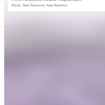
Hlaváč, Dana Šlancarová, Anna Reschová