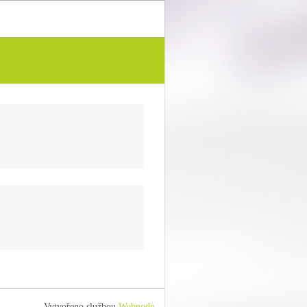
Vytvořeno službou
Webnode