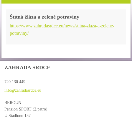
Štítná žláza a zelené potraviny
https://www.zahradasrdce.eu/news/stitna-zlaza-a-zelene-
potraviny/
ZAHRADA SRDCE
720 130 449
info@zah
radasrdc
e.eu
BEROUN
Penzion SPORT (2.patro)
U Stadionu 157