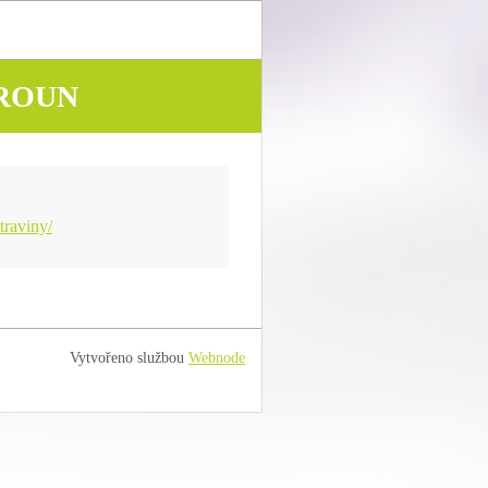
EROUN
traviny/
Vytvořeno službou
Webnode