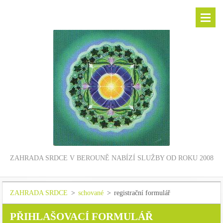
ZAHRADA SRDCE V BEROUNĚ NABÍZÍ SLUŽBY OD ROKU 2008
ZAHRADA SRDCE
>
schované
>
registrační formulář
PŘIHLAŠOVACÍ FORMULÁŘ