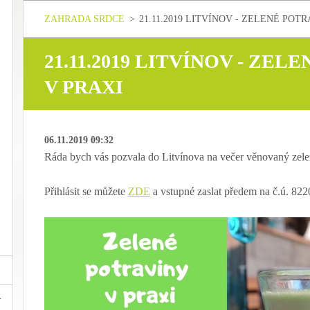
ZAHRADA SRDCE
>
21.11.2019 LITVÍNOV - ZELENÉ POT
21.11.2019 LITVÍNOV - ZEL
V PRAXI
06.11.2019 09:32
Ráda bych vás pozvala do Litvínova na večer věnovaný zel
Přihlásit se můžete
ZDE
a vstupné zaslat předem na č.ú. 82