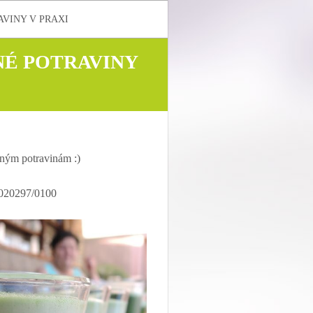
RAVINY V PRAXI
ENÉ POTRAVINY
eným potravinám :)
2020297/0100