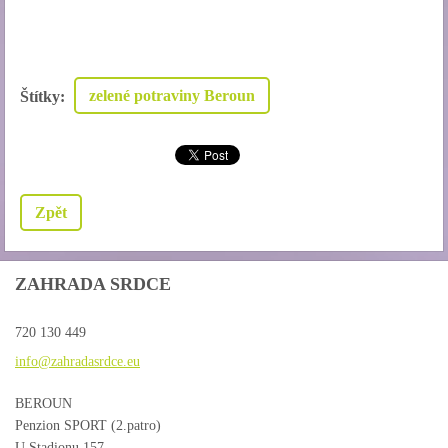
zelené potraviny Beroun
Štítky
:
Zpět
ZAHRADA SRDCE
720 130 449
info@zah
radasrdc
e.eu
BEROUN
Penzion SPORT (2.patro)
U Stadionu 157