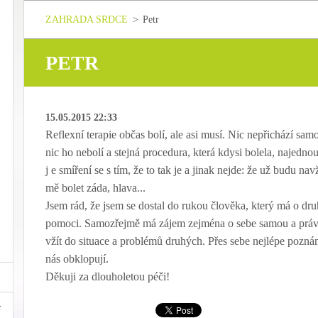
ZAHRADA SRDCE
>
Petr
PETR
15.05.2015 22:33
Reflexní terapie občas bolí, ale asi musí. Nic nepřichází sam
nic ho nebolí a stejná procedura, která kdysi bolela, najedno
j e smíření se s tím, že to tak je a jinak nejde: že už budu na
mě bolet záda, hlava...
Jsem rád, že jsem se dostal do rukou člověka, který má o d
pomoci. Samozřejmě má zájem zejména o sebe samou a právě to
vžít do situace a problémů druhých. Přes sebe nejlépe poznám 
nás obklopují.
Děkuji za dlouholetou péči!