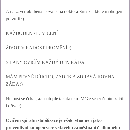
A na závěr oblíbená slova pana doktora Smíška, které mohu jen
potvrdit :)
KAŽDODENNÍ CVIČENÍ
ŽIVOT V RADOST PROMĚNÍ :)
S LANY CVIČÍM KAŽDÝ DEN RÁDA,
MÁM PEVNÉ BŘICHO, ZADEK A ZDRAVÁ ROVNÁ
ZÁDA :)
Nemusí se čekat, až to dojde tak daleko. Může se cvičením začít
i dříve :)
Cvičení spirální stabilizace je však
vhodné i jako
preventivní kompenzace sedavého zaměstnání či dlouhého