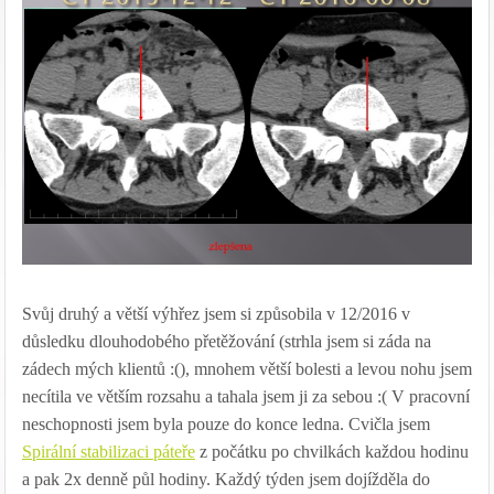
Svůj druhý a větší výhřez jsem si způsobila v 12/2016 v
důsledku dlouhodobého přetěžování (strhla jsem si záda na
zádech mých klientů :(), mnohem větší bolesti a levou nohu jsem
necítila ve větším rozsahu a tahala jsem ji za sebou :( V pracovní
neschopnosti jsem byla pouze do konce ledna. Cvičla jsem
Spirální stabilizaci páteře
z počátku po chvilkách každou hodinu
a pak 2x denně půl hodiny. Každý týden jsem dojížděla do