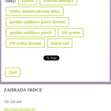
výhřez
vyhřezlá ploténka
Štítky
:
výhřez meziobratlového disku
spirální stabilizace páteře Beroun
spirální stabilizace páteře
SM systém
SM systém Beroun
bolesti zad
Zpět
ZAHRADA SRDCE
720 130 449
info@zah
radasrdc
e.eu