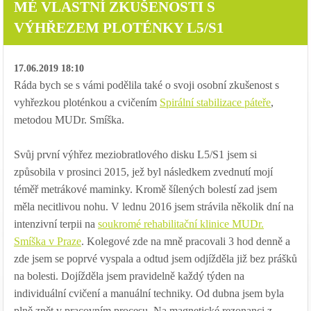
MÉ VLASTNÍ ZKUŠENOSTI S
VÝHŘEZEM PLOTÉNKY L5/S1
17.06.2019 18:10
Ráda bych se s vámi podělila také o svoji osobní zkušenost s
vyhřezkou ploténkou a cvičením
Spirální stabilizace páteře
,
metodou MUDr. Smíška.
Svůj první výhřez meziobratlového disku L5/S1 jsem si
způsobila v prosinci 2015, jež byl následkem zvednutí mojí
téměř metrákové maminky. Kromě šílených bolestí zad jsem
měla necitlivou nohu. V lednu 2016 jsem strávila několik dní na
intenzivní terpii na
soukromé rehabilitační klinice MUDr.
Smíška v Praze
. Kolegové zde na mně pracovali 3 hod denně a
zde jsem se poprvé vyspala a odtud jsem odjížděla již bez prášků
na bolesti. Dojížděla jsem pravidelně každý týden na
individuální cvičení a manuální techniky. Od dubna jsem byla
plně zpět v pracovním procesu. Na magnetické rezonanci z