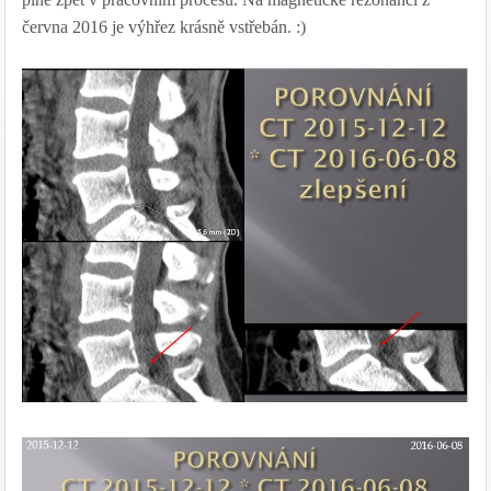
června 2016 je výhřez krásně vstřebán. :)