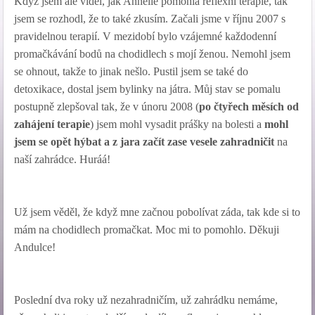
Když jsem ale viděl, jak Annelie pomohla reflexní terapie, tak
jsem se rozhodl, že to také zkusím. Začali jsme v říjnu 2007 s
pravidelnou terapií. V mezidobí bylo vzájemné každodenní
promačkávání bodů na chodidlech s mojí ženou. Nemohl jsem
se ohnout, takže to jinak nešlo. Pustil jsem se také do
detoxikace, dostal jsem bylinky na játra. Můj stav se pomalu
postupně zlepšoval tak, že v únoru 2008 (
po čtyřech měsích od
zahájení terapie
) jsem mohl vysadit prášky na bolesti a
mohl
jsem se opět hýbat a z jara začít zase vesele zahradničit
na
naší zahrádce. Huráá!
Už jsem věděl, že když mne začnou pobolívat záda, tak kde si to
mám na chodidlech promačkat. Moc mi to pomohlo. Děkuji
Andulce!
Poslední dva roky už nezahradničím, už zahrádku nemáme,