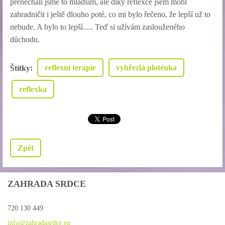
přenechali jsme to mladším, ale díky reflexce jsem mohl
zahradničit i ještě dlouho poté, co mi bylo řečeno, že lepší už to
nebude. A bylo to lepší..... Teď si užívám zaslouženého
důchodu.
reflexní terapie
vyhřezlá ploténka
Štítky
:
reflexka
Zpět
ZAHRADA SRDCE
720 130 449
info@zah
radasrdc
e.eu