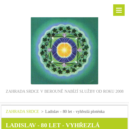
ZAHRADA SRDCE V BEROUNĚ NABÍZÍ SLUŽBY OD ROKU 2008
ZAHRADA SRDCE
>
Ladislav - 80 let - vyhřezlá ploténka
LADISLAV - 80 LET - VYHŘEZLÁ