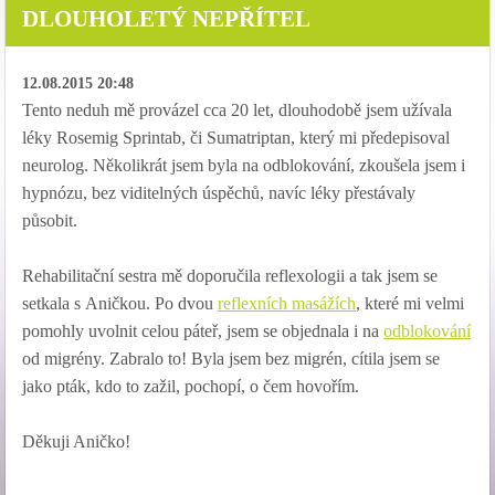
DLOUHOLETÝ NEPŘÍTEL
12.08.2015 20:48
Tento neduh mě provázel cca 20 let, dlouhodobě jsem užívala
léky Rosemig Sprintab, či Sumatriptan, který mi předepisoval
neurolog. Několikrát jsem byla na odblokování, zkoušela jsem i
hypnózu, bez viditelných úspěchů, navíc léky přestávaly
působit.
Rehabilitační sestra mě doporučila reflexologii a tak jsem se
setkala s Aničkou. Po dvou
reflexních masážích
, které mi velmi
pomohly uvolnit celou páteř, jsem se objednala i na
odblokování
od migrény. Zabralo to! Byla jsem bez migrén, cítila jsem se
jako pták, kdo to zažil, pochopí, o čem hovořím.
Děkuji Aničko!