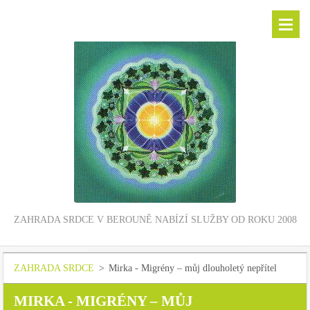
ZAHRADA SRDCE V BEROUNĚ NABÍZÍ SLUŽBY OD ROKU 2008
ZAHRADA SRDCE
>
Mirka - Migrény – můj dlouholetý nepřítel
MIRKA - MIGRÉNY – MŮJ