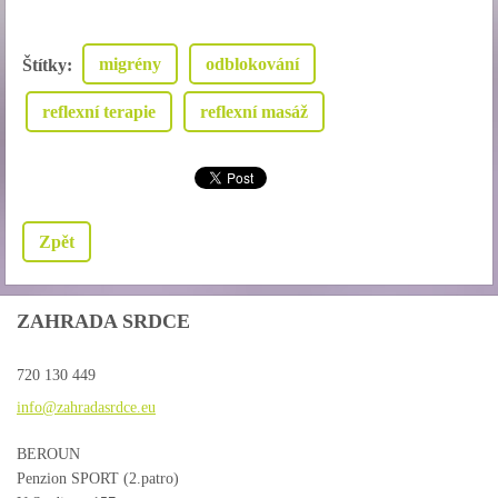
migrény
odblokování
Štítky
:
reflexní terapie
reflexní masáž
Zpět
ZAHRADA SRDCE
720 130 449
info@zah
radasrdc
e.eu
BEROUN
Penzion SPORT (2.patro)