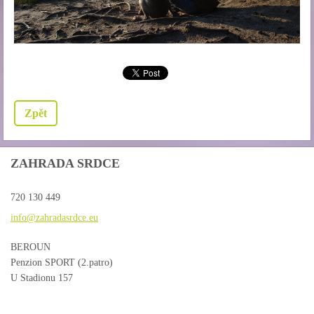
Zpět
ZAHRADA SRDCE
720 130 449
info@zah
radasrdc
e.eu
BEROUN
Penzion SPORT (2.patro)
U Stadionu 157