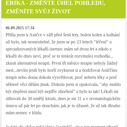
ERIKA - ZMĚŇTE ÚHEL POHLEDU,
ZMĚNÍTE SVŮJ ŽIVOT
06.09.2015 17:34
Přišla jsem k Aničce v září před šesti lety, bolest kolen a kulhání
už bylo, tak nesnesitelné, že jsem se po 23 letech "léčení" u
specializovaných lékařů (nemoc mám od dvou let a nikdo z
lékařů do dnes neví, proč se to tenkrát rozvinulo) rozhodla...
zkusit alternativní terapii. První tři měsíce terapie nebyly žádný
med...nevím jestli bylo horší zvyknout si a dodržovat Aniččinu
terapii nebo doma dokola vysvětlovat, proč neberu léky a proč
některé věci dělám jinak. Dokola jsem si opakovala, "aby mohlo
být zlepšení musí být nejdřív zhoršení" a bylo to tak! Lékaři mi
slibovali do 30 umělý kloub, dnes je mi 31 a v revmatologickém
ústavu už pár let po slouchám, jak je to úžasné, že už tak dlouho
mám nemoc v klidu.
Je fakt, že občas mě kolena "zazlobí", ale v ten moment přesně