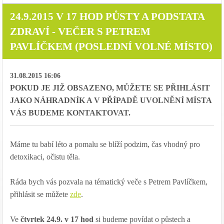
24.9.2015 V 17 HOD PŮSTY A PODSTATA
ZDRAVÍ - VEČER S PETREM
PAVLÍČKEM (POSLEDNÍ VOLNÉ MÍSTO)
31.08.2015 16:06
POKUD JE JIŽ OBSAZENO, MŮŽETE SE PŘIHLÁSIT
JAKO NÁHRADNÍK A V PŘÍPADĚ UVOLNĚNÍ MÍSTA
VÁS BUDEME KONTAKTOVAT.
Máme tu
babí léto a pomalu
se blíží podzim, čas vhodný pro
detoxikaci, očistu těla.
Ráda bych vás pozvala na tématický veče s Petrem Pavlíčkem,
přihlásit se můžete
zde
.
Ve
čtvrtek 24.9. v 17 hod
si budeme povídat o půstech a