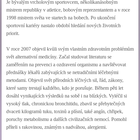
Je bývalým vrcholovým sportovcem, několikanásobným
mistrem republiky v atletice, bobovým reprezentantem a v roce
1998 mistrem světa ve startech na bobech. Po ukončení
sportovní kariéry nastalo období hledání nových životních
priorit.
V roce 2007 objevil kvůli svým vlastním zdravotním problémům
svět alternativní medicíny. Začal studovat literaturu se
zaměřením na prevenci a ozdravení organismu a navštěvovat
přednášky lékařů zabývajících se netradičními léčebnými
metodami. Objevil svět přírodních léčivých sil, řád, zákony,
které samy trestají každého, kdo je porušuje. Během pěti let
dosáhl vynikajících výsledků na sobě i na blízkých. Vyléčil si
vysoký tlak, chronickou bronchitidu, zbavil se přebytečných
dvaceti kilogramů tuku, toxinů a plísní, také angín, chřipek,
poruchy metabolismu a dalších civilizačních nemocí. Pomohl
příteli s rakovinou, známým s nadváhou, alergiemi.