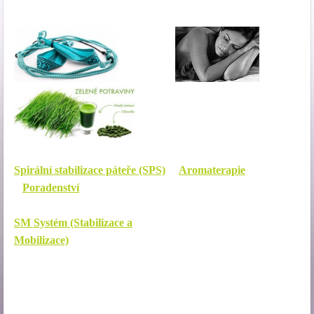
Spirální stabilizace páteře (SPS)
Aromaterapie
Poradenství
SM Systém (Stabilizace a
Mobilizace)