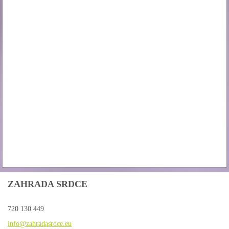
ZAHRADA SRDCE
720 130 449
info@zah
radasrdc
e.eu