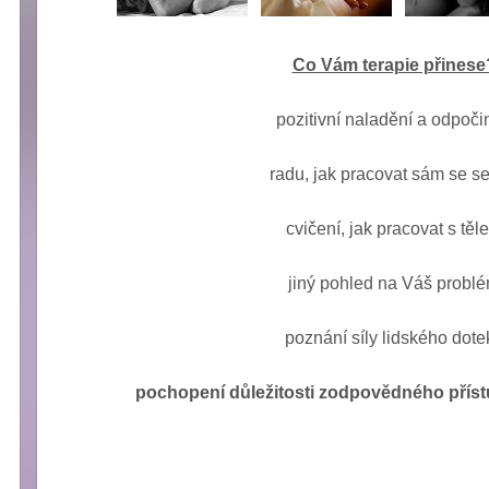
Co Vám terapie přinese
pozitivní naladění a odpoči
radu, jak pracovat sám se s
cvičení, jak pracovat s těl
jiný pohled na Váš probl
poznání síly lidského dote
pochopení důležitosti zodpovědného pří