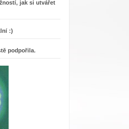
ostí, jak si utvářet
.
ní :)
tě podpořila.