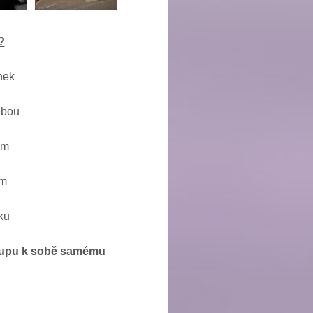
?
nek
ebou
em
ém
ku
stupu k sobě samému