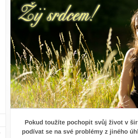
Pokud toužíte pochopit svůj život v ši
podívat se na své problémy z jiného úh